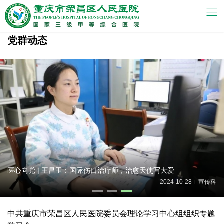
党群动态
荣昌牵手隆昌|共建渝西川南边界地区党建医疗联盟 携手守护群众
康
科
2024-10-25
宣传
|
中共重庆市荣昌区人民医院委员会理论学习中心组组织专题