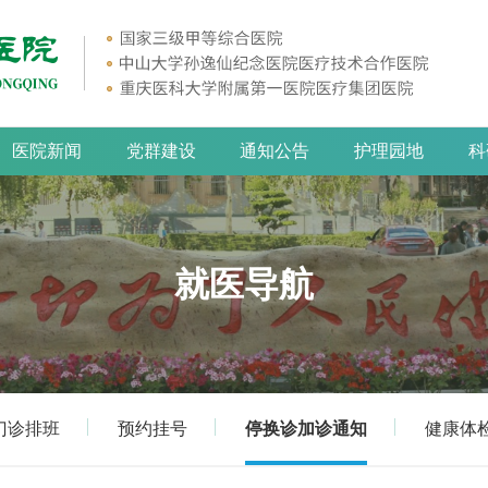
医院新闻
党群建设
通知公告
护理园地
科
就医导航
门诊排班
预约挂号
停换诊加诊通知
健康体