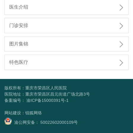

医生介绍

门诊安排

图片集锦

特色医疗
版权所有：重庆市荣昌区人民医院
医院地址：重庆市荣昌区昌元街道广场北路3号
备案编号：
渝ICP备15000391号-1
网站建设
：
锐狐网络
渝公网安备： 50022602000109号